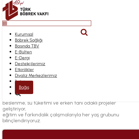
Top
Anasayfa
Kurumsal
BÖBREK SAĞLIĞI
Bağış
Böbrek Sağlığı
Kurumsal
PROJELERIMIZ
Basında TBV
Böbrek Sağlığı
E-Bülten
Basında TBV
E-Dergi
E-Bülten
Destekçilerimiz
E-Dergi
Etkinlikler
Anasayfa
Destekçilerimiz
Diyaliz Merkezlerimiz
Böbrek Sağlığı Projelerimiz
Etkinlikler
İletişim
Diyaliz Merkezlerimiz
İletişim
Böbrek Sağlığı Projelerimiz
Bağış
Toplumun böbrek sağlığını korumak amacıyla sağlıklı
beslenme, su tüketimi ve erken tanı odaklı projeler
geliştiriyor,
eğitim ve farkındalık çalışmalarıyla her yaş grubunu
bilinçlendiriyoruz.