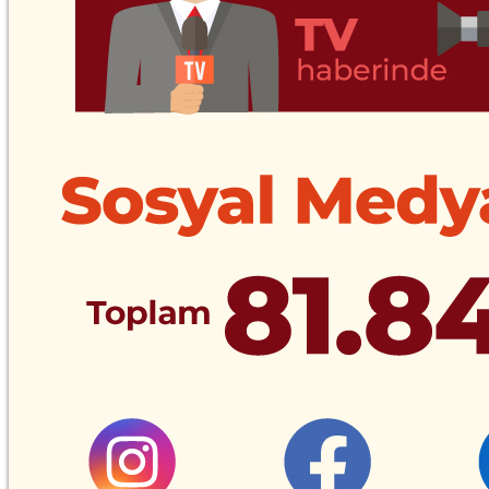
Etkinlikler
Kişisel Verilerin Korunması
Aydınlatma Metni
Diyaliz Merkezlerimiz
Ahmet Ermiş Diyaliz Merkezi
Hacı Hüseyin Terzi Diyaliz Merkezi
Kadriye-Kenan Tunalı Diyaliz Merkezi
Bize Ulaşın
TBV (Turkish Kidney Foundation)
Güneşli Mah. Fevzi Çakmak Cad. Güneşli Park, No:
2, İç Kapı No: 1B1, Bağcılar, İstanbul
+90 (212) 507 9950
tbv@tbv.com.tr