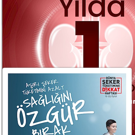
2024 Dünya Böbrek Günü ´´Senede 1
Gün´´
09.03.2023