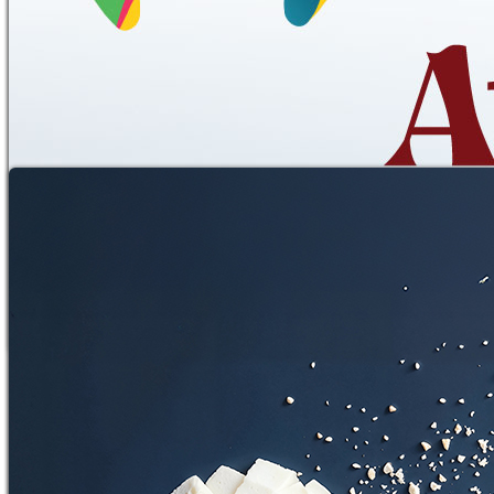
Su Böbreğini Korur, Atık Doğaya Yük
Olur
12.03.2026
Tüketirken Tükenmeyin!