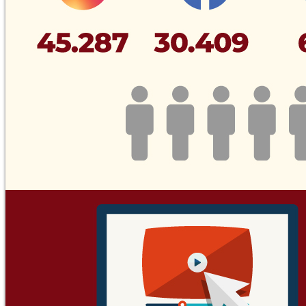
© 2025 Türk Böbrek Vakfı. Tüm Hakları Saklıdır.
Tasarım & Uygulama
Heweso