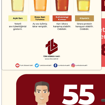
22 Haziran 2023
1
2
3
4
»
Kurumsal
Kurumsal
Bağış
Böbrek Sağlığı
Böbrek Sağlığı Projelerimiz
Basında TBV
Yayınlar