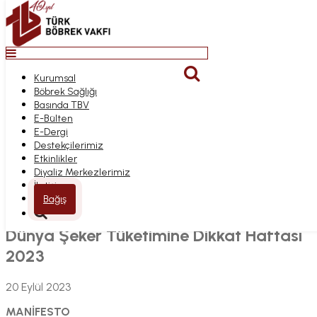
Top
Anasayfa
Kurumsal
DÜNYA ŞEKER
Bağış
Böbrek Sağlığı
Kurumsal
TÜKETIMINE DIKKAT
Basında TBV
Böbrek Sağlığı
E-Bülten
Basında TBV
E-Dergi
E-Bülten
HAFTASI 2023
Destekçilerimiz
E-Dergi
Etkinlikler
Destekçilerimiz
Diyaliz Merkezlerimiz
Etkinlikler
İletişim
Diyaliz Merkezlerimiz
Anasayfa
İletişim
Böbrek Sağlığı Projelerimiz
Bağış
Dünya Şeker Tüketimine Dikkat Haftası 2023
Dünya Şeker Tüketimine Dikkat Haftası
2023
20 Eylül 2023
MANİFESTO