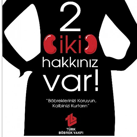
Sadece 2 Hakkınız Var
1 Şubat 2011
«
1
2
3
4