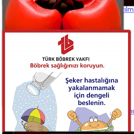
Türkiye´de Aşırı Tuz Tüketiminin Azaltılm
29 Mart 2012
Kronik Böbrek Hastalığı ve Hipertansiyonu
16 Kasım 2011