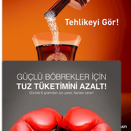
Aşırı Şeker Tüketimi ve Obezite İle Müca
20 Ekim 2012