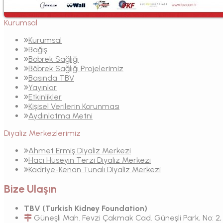
Kurumsal
Kurumsal
Bağış
Böbrek Sağlığı
Böbrek Sağlığı Projelerimiz
Basında TBV
Yayınlar
Etkinlikler
Kişisel Verilerin Korunması
Aydınlatma Metni
Diyaliz Merkezlerimiz
Ahmet Ermiş Diyaliz Merkezi
Hacı Hüseyin Terzi Diyaliz Merkezi
Kadriye-Kenan Tunalı Diyaliz Merkezi
Bize Ulaşın
TBV (Turkish Kidney Foundation)
Güneşli Mah. Fevzi Çakmak Cad. Güneşli Park, No: 2, İç