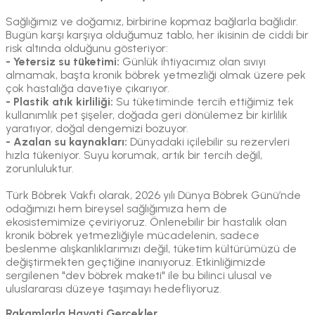
Sağlığımız ve doğamız, birbirine kopmaz bağlarla bağlıdır.
Bugün karşı karşıya olduğumuz tablo, her ikisinin de ciddi bir
risk altında olduğunu gösteriyor:
- Yetersiz su tüketimi:
Günlük ihtiyacımız olan sıvıyı
almamak, başta kronik böbrek yetmezliği olmak üzere pek
çok hastalığa davetiye çıkarıyor.
- Plastik atık kirliliği:
Su tüketiminde tercih ettiğimiz tek
kullanımlık pet şişeler, doğada geri dönülemez bir kirlilik
yaratıyor, doğal dengemizi bozuyor.
- Azalan su kaynakları:
Dünyadaki içilebilir su rezervleri
hızla tükeniyor. Suyu korumak, artık bir tercih değil,
zorunluluktur.
Türk Böbrek Vakfı olarak, 2026 yılı Dünya Böbrek Günü’nde
odağımızı hem bireysel sağlığımıza hem de
ekosistemimize çeviriyoruz. Önlenebilir bir hastalık olan
kronik böbrek yetmezliğiyle mücadelenin, sadece
beslenme alışkanlıklarımızı değil, tüketim kültürümüzü de
değiştirmekten geçtiğine inanıyoruz. Etkinliğimizde
sergilenen "dev böbrek maketi" ile bu bilinci ulusal ve
uluslararası düzeye taşımayı hedefliyoruz.
Rakamlarla Hayati Gerçekler