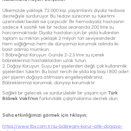
Ülkemizde yaklaşık 72.000 kişi, yaşamlarını diyaliz tedavisi
desteğiyle sürdürüyor. Bu tedavi sürecinin su tüketimi
üzerindeki bedeli ise çarpıcıdır: Bir hemodiyaliz hastasının
sadece 4 saatlik tek bir tedavi seansında 200 litre su
harcanmaktadır. Diyaliz hastaları için bir yılda kullanılan
toplam su miktarı yaklaşık 2 milyon ton seviyesindedir.
Hem sağlığımızı hem de dünyamızı korumak aslında iki
basit adımla mümkün:
1. Böbreğinizi Koruyun: Günde 2-2,5 litre su içerek
böbreklerinizi hastalıklardan uzak tutun.
2. Doğayı Koruyun: Suyu pet şişelerden değil, çok kullanımlık
şişelerden tüketin. Bu basit tercih ile yılda kişi başı 1.800 adet
pet şişenin doğaya atılmasını engelleyebilirsiniz.
Böbreklerimizi korumak, dünyayı korumaktır.
Sağlıklı bir gelecek ve sürdürülebilir bir yaşam için
Türk
Böbrek Vakfı’nın
farkındalık çalışmalarına destek olun.
Saha etkinliğimizi görmek için tıklayın;
https://www.tbv.com.tr/su-bobregini-korur-atik-dogaya-