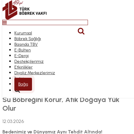
Top
Anasayfa
Kurumsal
SU BÖBREĞINI
Bağış
Böbrek Sağlığı
Kurumsal
KORUR, ATIK
Basında TBV
Böbrek Sağlığı
E-Bülten
Basında TBV
E-Dergi
E-Bülten
DOĞAYA YÜK OLUR
Destekçilerimiz
E-Dergi
Etkinlikler
Destekçilerimiz
Diyaliz Merkezlerimiz
Etkinlikler
İletişim
Diyaliz Merkezlerimiz
Anasayfa
İletişim
Böbrek Sağlığı Projelerimiz
Bağış
Su Böbreğini Korur, Atık Doğaya Yük Olur
Su Böbreğini Korur, Atık Doğaya Yük
Olur
12.03.2026
Bedenimiz ve Dünyamız Aynı Tehdit Altında!