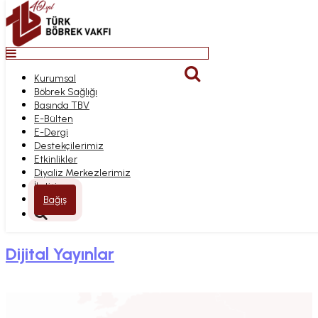
Top
Anasayfa
Kurumsal
YAYINLAR
Bağış
Böbrek Sağlığı
Kurumsal
Basında TBV
Böbrek Sağlığı
E-Bülten
Basında TBV
Anasayfa
E-Dergi
E-Bülten
Yayınlar
Destekçilerimiz
E-Dergi
Etkinlikler
Destekçilerimiz
Diyaliz Merkezlerimiz
Etkinlikler
İletişim
Diyaliz Merkezlerimiz
Bireysel Yayınlar
İletişim
Bağış
Kurumsal Yayınlar
Dijital Yayınlar