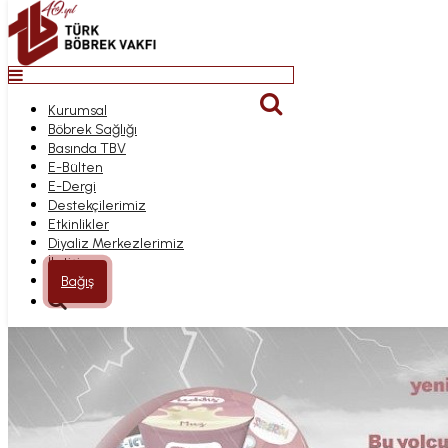
Top
Anasayfa
Kurumsal
KARAR SENIN
Bağış
Böbrek Sağlığı
Kurumsal
Basında TBV
Böbrek Sağlığı
E-Bülten
Basında TBV
Anasayfa
E-Dergi
E-Bülten
Böbrek Sağlığı Projelerimiz
Destekçilerimiz
E-Dergi
Karar Senin
Etkinlikler
Destekçilerimiz
Diyaliz Merkezlerimiz
Etkinlikler
Karar Senin
İletişim
Diyaliz Merkezlerimiz
İletişim
Bağış
1 Mart 2021