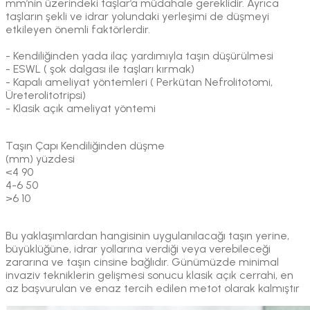
mm’nin üzerindeki taşlar’a müdahale gereklidir. Ayrıca
taşların şekli ve idrar yolundaki yerleşimi de düşmeyi
etkileyen önemli faktörlerdir.
- Kendiliğinden yada ilaç yardımıyla taşın düşürülmesi
- ESWL ( şok dalgası ile taşları kırmak)
- Kapalı ameliyat yöntemleri ( Perkütan Nefrolitotomi,
Üreterolitotripsi)
- Klasik açık ameliyat yöntemi
Taşın Çapı Kendiliğinden düşme
(mm) yüzdesi
<4 90
4-6 50
>6 10
Bu yaklaşımlardan hangisinin uygulanılacağı taşın yerine,
büyüklüğüne, idrar yollarına verdiği veya verebileceği
zararına ve taşın cinsine bağlıdır. Günümüzde minimal
invaziv tekniklerin gelişmesi sonucu klasik açık cerrahi, en
az başvurulan ve enaz tercih edilen metot olarak kalmıştır