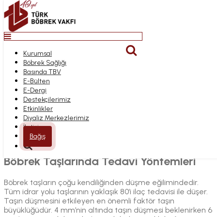
Top
Anasayfa
Kurumsal
BÖBREK
Bağış
Böbrek Sağlığı
Kurumsal
TAŞLARINDA TEDAVI
Basında TBV
Böbrek Sağlığı
E-Bülten
Basında TBV
E-Dergi
E-Bülten
YÖNTEMLERI
Destekçilerimiz
E-Dergi
Etkinlikler
Destekçilerimiz
Diyaliz Merkezlerimiz
Etkinlikler
İletişim
Diyaliz Merkezlerimiz
Anasayfa
İletişim
Böbrek Sağlığı
Bağış
Böbrek Taşlarında Tedavi Yöntemleri
Böbrek Taşlarında Tedavi Yöntemleri
Böbrek taşların çoğu kendiliğinden düşme eğilimindedir.
Tüm idrar yolu taşlarının yaklaşık 80’i ilaç tedavisi ile düşer.
Taşın düşmesini etkileyen en önemli faktör taşın
büyüklüğüdür. 4 mm’nin altında taşın düşmesi beklenirken 6