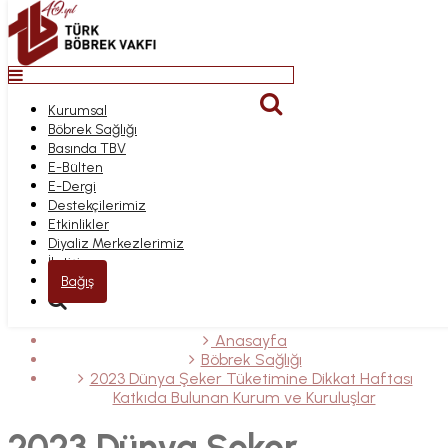
Top
Anasayfa
Kurumsal
2023 DÜNYA ŞEKER
Bağış
Böbrek Sağlığı
Kurumsal
TÜKETIMINE DIKKAT
Basında TBV
Böbrek Sağlığı
E-Bülten
Basında TBV
E-Dergi
E-Bülten
HAFTASI KATKIDA
Destekçilerimiz
E-Dergi
Etkinlikler
Destekçilerimiz
BULUNAN KURUM VE
Diyaliz Merkezlerimiz
Etkinlikler
İletişim
Diyaliz Merkezlerimiz
KURULUŞLAR
İletişim
Bağış
Anasayfa
Böbrek Sağlığı
2023 Dünya Şeker Tüketimine Dikkat Haftası
Katkıda Bulunan Kurum ve Kuruluşlar
2023 Dünya Şeker